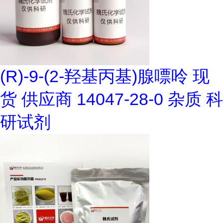
(R)-9-(2-羟基丙基)腺嘌呤 现
货 供应商 14047-28-0 杂质 科
研试剂