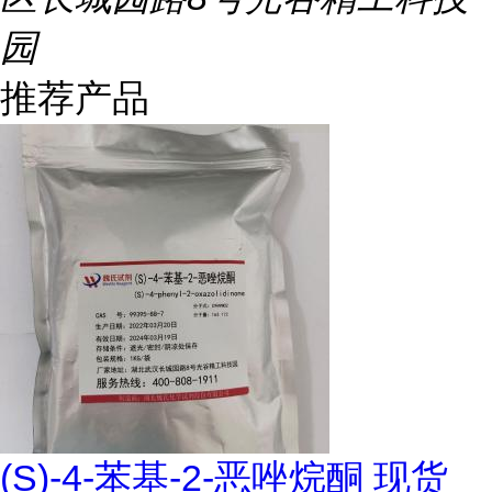
园
推荐产品
(S)-4-苯基-2-恶唑烷酮 现货