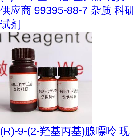
供应商 99395-88-7 杂质 科研
试剂
(R)-9-(2-羟基丙基)腺嘌呤 现