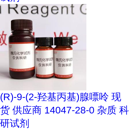
(R)-9-(2-羟基丙基)腺嘌呤 现
货 供应商 14047-28-0 杂质 科
研试剂