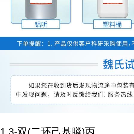
1,3-双(二环己基膦)丙