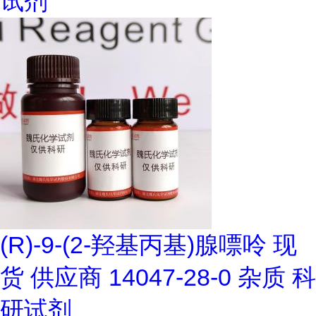
试剂
(R)-9-(2-羟基丙基)腺嘌呤 现
货 供应商 14047-28-0 杂质 科
研试剂