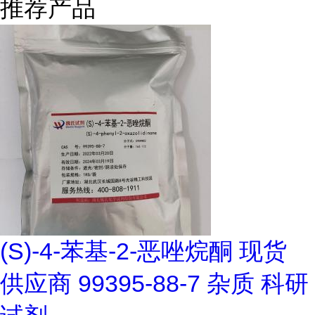
推荐产品
(S)-4-苯基-2-恶唑烷酮 现货
供应商 99395-88-7 杂质 科研