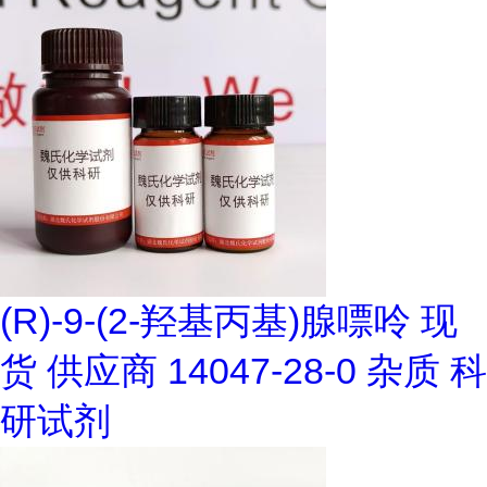
(R)-9-(2-羟基丙基)腺嘌呤 现
货 供应商 14047-28-0 杂质 科
研试剂