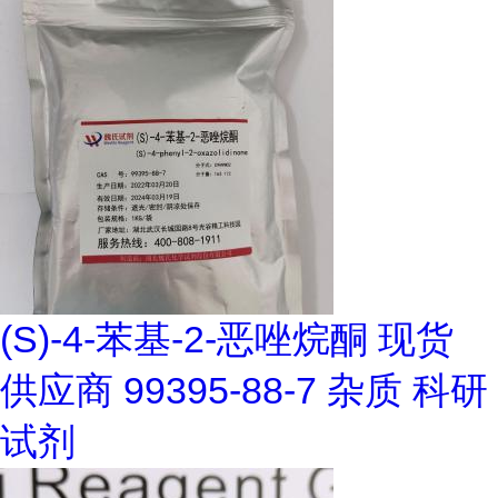
(S)-4-苯基-2-恶唑烷酮 现货
供应商 99395-88-7 杂质 科研
试剂