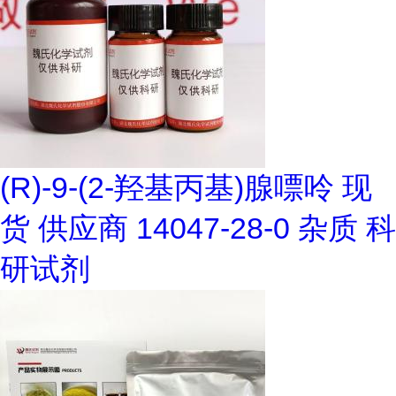
(R)-9-(2-羟基丙基)腺嘌呤 现
货 供应商 14047-28-0 杂质 科
研试剂