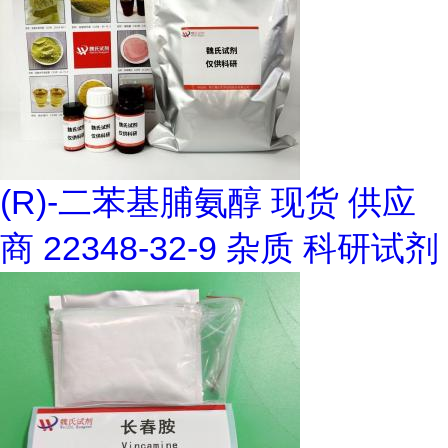
(R)-二苯基脯氨醇 现货 供应
商 22348-32-9 杂质 科研试剂