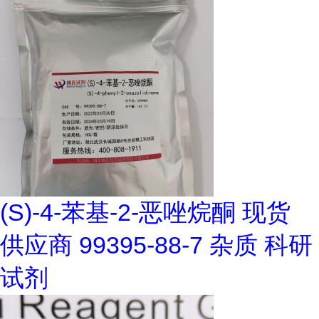
(S)-4-苯基-2-恶唑烷酮 现货
供应商 99395-88-7 杂质 科研
试剂