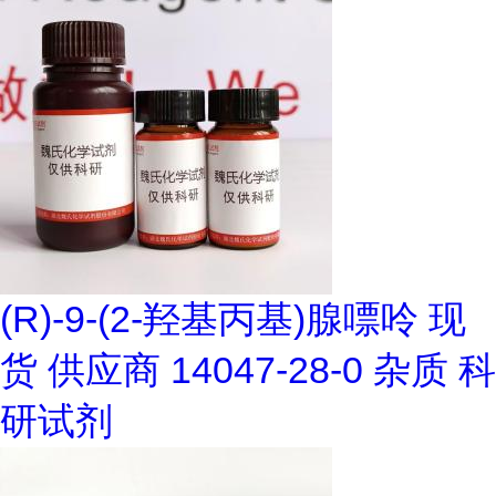
(R)-9-(2-羟基丙基)腺嘌呤 现
货 供应商 14047-28-0 杂质 科
研试剂