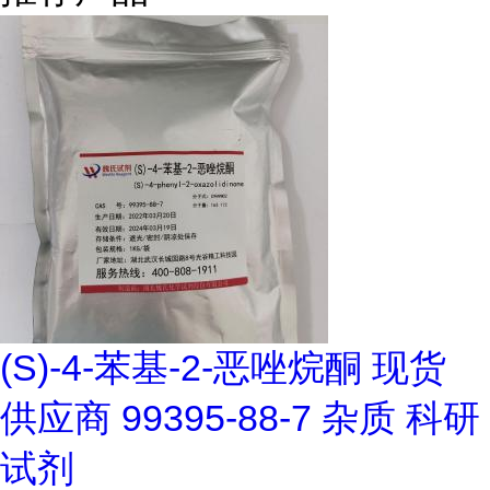
(S)-4-苯基-2-恶唑烷酮 现货
供应商 99395-88-7 杂质 科研
试剂