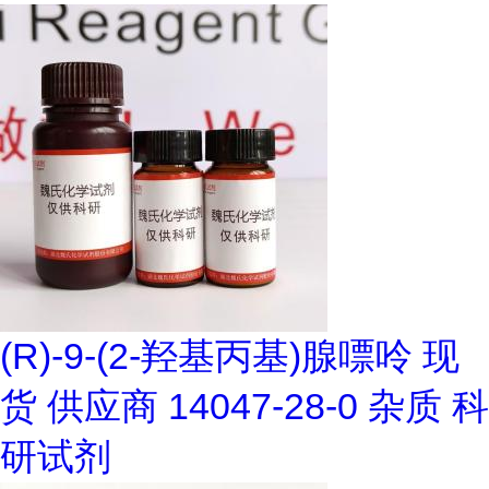
(R)-9-(2-羟基丙基)腺嘌呤 现
货 供应商 14047-28-0 杂质 科
研试剂