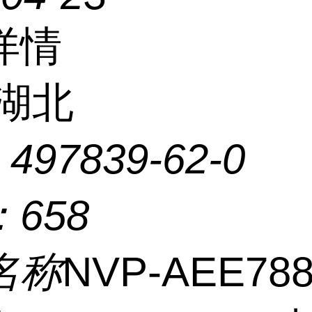
详情
湖北
：
497839-62-0
：
658
名称
NVP-AEE78