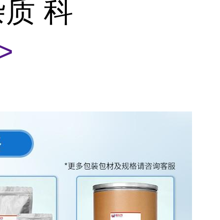
杂质 科
>