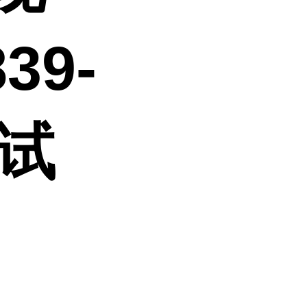
39-
研试