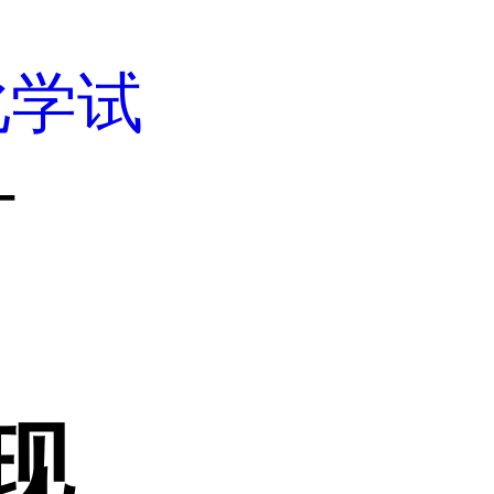
化学试
-
 现