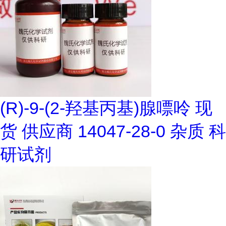
(R)-9-(2-羟基丙基)腺嘌呤 现
货 供应商 14047-28-0 杂质 科
研试剂