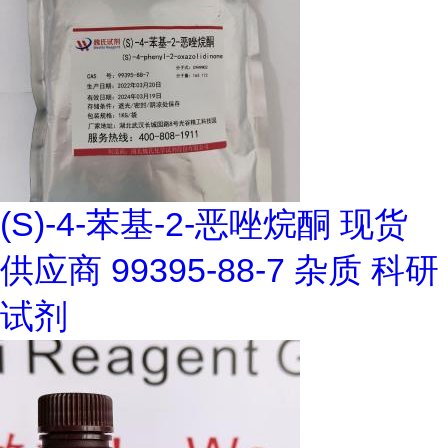
(S)-4-苯基-2-恶唑烷酮 现货
供应商 99395-88-7 杂质 科研
试剂