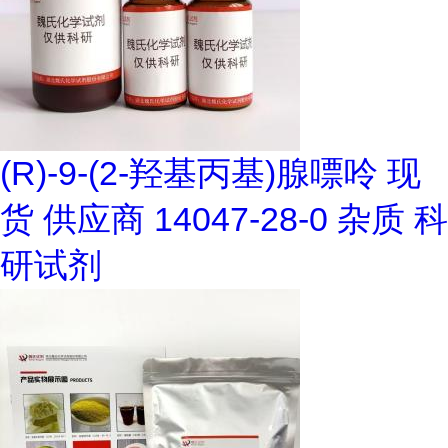
(R)-9-(2-羟基丙基)腺嘌呤 现
货 供应商 14047-28-0 杂质 科
研试剂