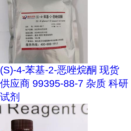
(S)-4-苯基-2-恶唑烷酮 现货
供应商 99395-88-7 杂质 科研
试剂