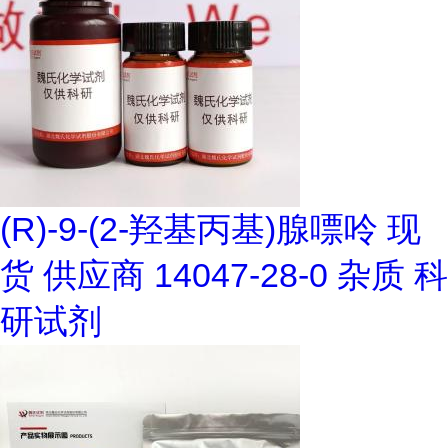
(R)-9-(2-羟基丙基)腺嘌呤 现
货 供应商 14047-28-0 杂质 科
研试剂