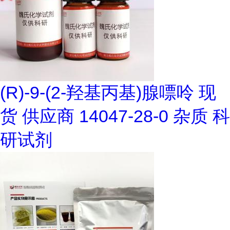
(R)-9-(2-羟基丙基)腺嘌呤 现
货 供应商 14047-28-0 杂质 科
研试剂