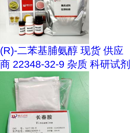
(R)-二苯基脯氨醇 现货 供应
商 22348-32-9 杂质 科研试剂