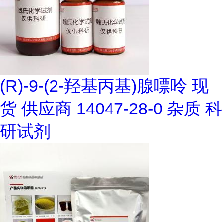
(R)-9-(2-羟基丙基)腺嘌呤 现
货 供应商 14047-28-0 杂质 科
研试剂