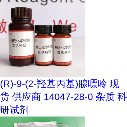
(R)-9-(2-羟基丙基)腺嘌呤 现
货 供应商 14047-28-0 杂质 科
研试剂