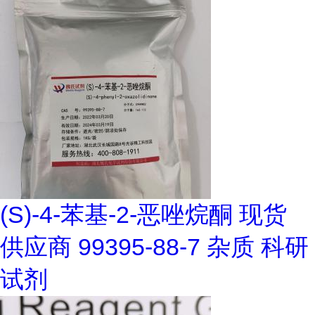
(S)-4-苯基-2-恶唑烷酮 现货
供应商 99395-88-7 杂质 科研
试剂