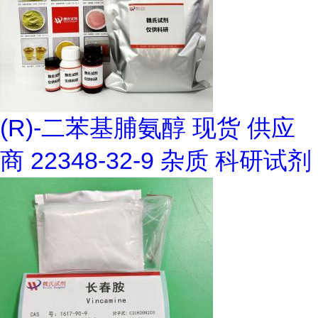
(R)-二苯基脯氨醇 现货 供应
商 22348-32-9 杂质 科研试剂