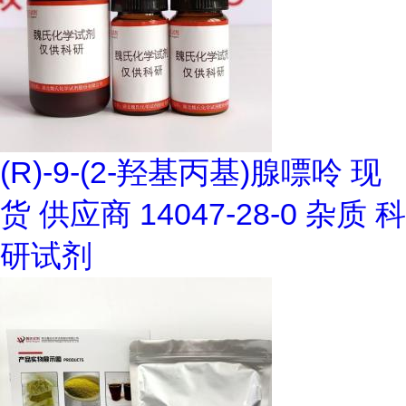
(R)-9-(2-羟基丙基)腺嘌呤 现
货 供应商 14047-28-0 杂质 科
研试剂