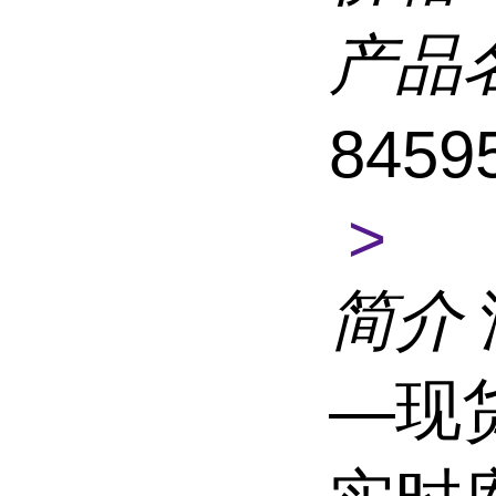
产品
8459
>
简介
—现