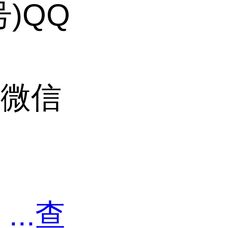
号)QQ
加微信
准
剂
...
查