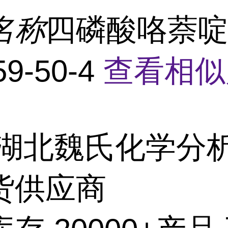
名称
四磷酸咯萘啶
59-50-4
查看相似
湖北魏氏化学分
货供应商