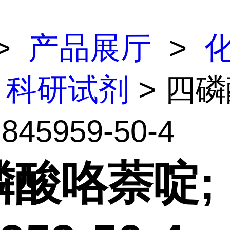
>
产品展厅
>
科研试剂
> 四
845959-50-4
磷酸咯萘啶;