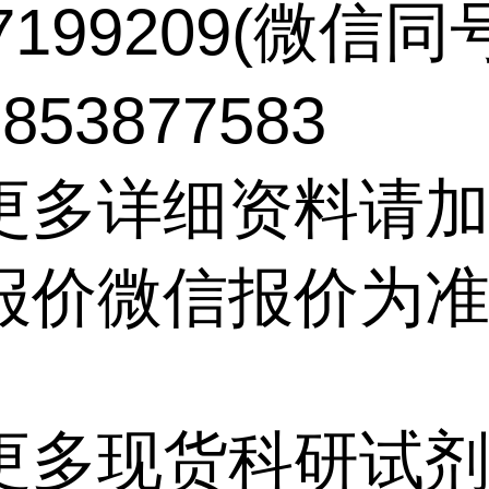
17199209(微信同
53877583
更多详细资料请
报价微信报价为
更多现货科研试