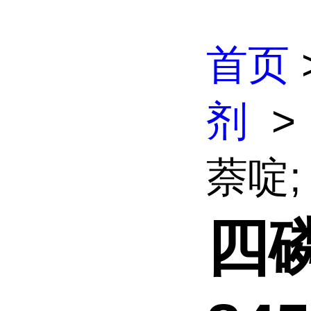
首页
剂
>
萘啶; 
四