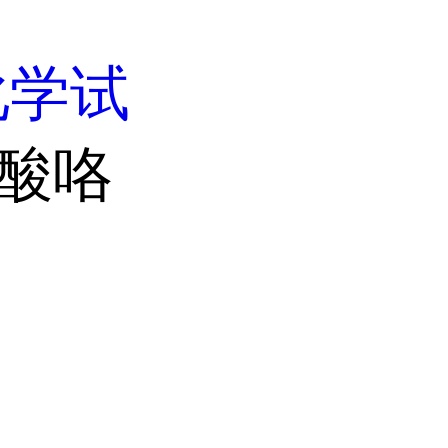
化学试
磷酸咯