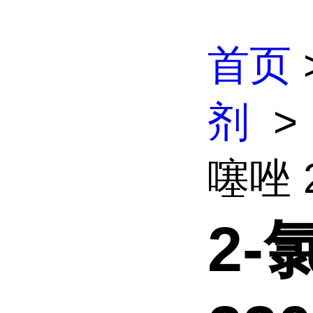
首页
剂
>
噻唑 2
2