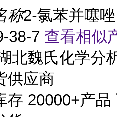
名称
2-氯苯并噻唑
9-38-7
查看相似产
湖北魏氏化学分
货供应商
存 20000+产品