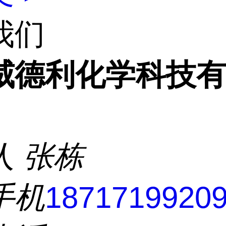
我们
威德利化学科技
人
张栋
手机
1871719920