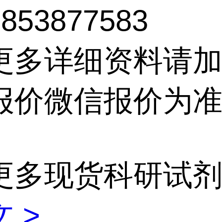
53877583
更多详细资料请
报价微信报价为
更多现货科研试
 >