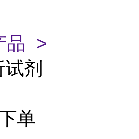
品 >
析试剂
 下单