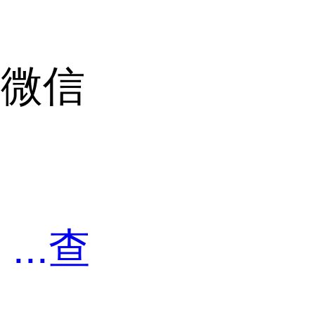
加微信
准
剂
...
查