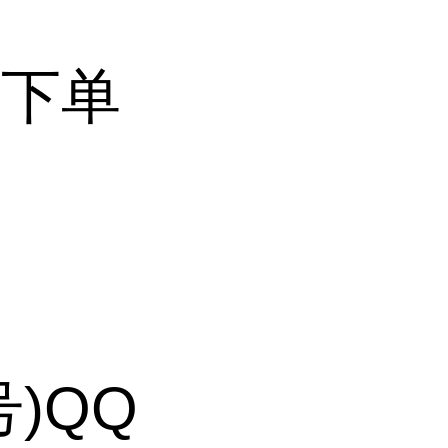
、下单
号)QQ