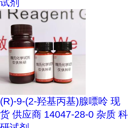
试剂
(R)-9-(2-羟基丙基)腺嘌呤 现
货 供应商 14047-28-0 杂质 科
研试剂