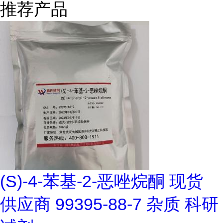
推荐产品
(S)-4-苯基-2-恶唑烷酮 现货
供应商 99395-88-7 杂质 科研