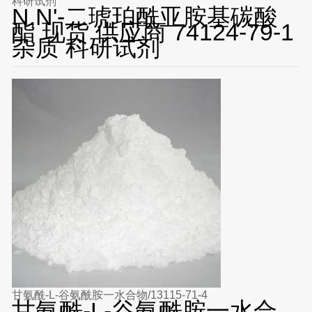
科研试剂
N,N'-二琥珀酰亚胺基碳酸
酯 现货 供应商 74124-79-1
杂质 科研试剂
甘氨酰-L-谷氨酰胺一水合物/13115-71-4
甘氨酰-L-谷氨酰胺一水合